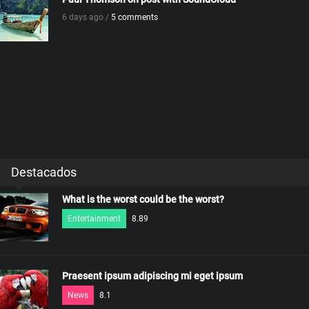
6 days ago /
5 comments
Destacados
What is the worst could be the worst?
Entertainment
8.89
Praesent ipsum adipiscing mi eget ipsum
News
8.1