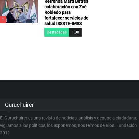
Refrenda Martí Batres
colaboración con Zoé
Robledo para
fortalecer servicios de
1
salud ISSSTE-IMSS
Destacadas
1.00
Guruchuirer
El Guruchuirer es una revista de noticias, análisis y denuncia ciudadana;
vigilamos a los políticos, los exponemos, nos reímos de ellos. Fundación
2011