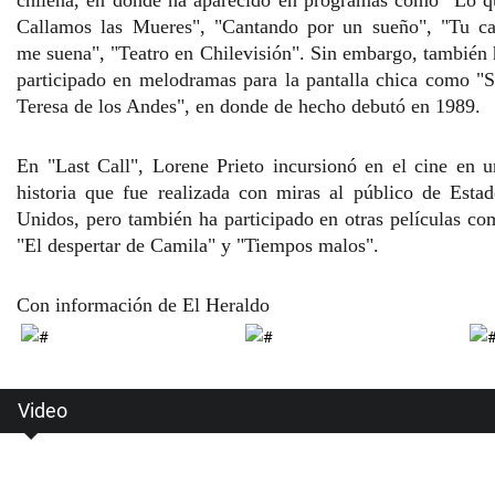
chilena, en donde ha aparecido en programas como "
Lo q
Callamos las Mueres", "Cantando por un sueño",
"Tu ca
me suena", "Teatro en Chilevisión". Sin embargo, también 
participado en melodramas para la pantalla chica como
"S
Teresa de los Andes"
, en donde de hecho debutó en 1989.
En "Last Call",
Lorene Prieto incursionó en el cine en u
historia que fue realizada con miras al público de Estad
Unidos, pero también ha participado en otras películas co
"El despertar de Camila" y "Tiempos malos".
Con información de El Heraldo
Video