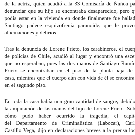
de la actriz, quien acudió a la 33 Comisaría de Ñuñoa pa
denunciar que s
u hijo se encontraba desaparecido
, pero q
podía estar en la vivienda en donde finalmente fue hallad
Santiago padece
esquizofrenia paranoide, que le provo
alucinaciones y delirios.
Tras la denuncia de
Lorene Prieto
, los carabineros, el cue
de policías de Chile, acudió al lugar y encontró una esce
que no esperaban, pues las
dos manos
de Santiago Ramír
Prieto se encontraban en el piso de la
planta baja de 
casa,
mientras que
el cuerpo aún con vida de él se encontr
en el segundo piso.
En toda la casa había una gran cantidad de sangre, debido
la amputación de las manos del
hijo de Lorene Prieto
. Sob
cómo pudo haber ocurrido la tragedia, el capit
del Departamento de Criminalística (Labocar), Carl
Castillo Vega, dijo en declaraciones breves a la prensa lo