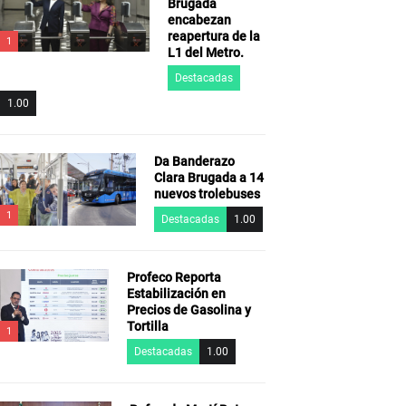
Brugada
encabezan
reapertura de la
1
L1 del Metro.
Destacadas
1.00
Da Banderazo
Clara Brugada a 14
nuevos trolebuses
1
Destacadas
1.00
Profeco Reporta
Estabilización en
Precios de Gasolina y
Tortilla
1
Destacadas
1.00