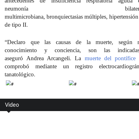
antecedentes de
insuficiencia respiratoria aguda
e
neumonía bilatera
multimicrobiana,
bronquiectasias
múltiples,
hipertensión
de tipo II.
“Declaro que las
causas de la muerte
, según 
conocimiento y conciencia, son las
indicada
aseguró
Andrea Arcangeli.
La
muerte del pontífic
comprobó mediante un registro electrocardiográ
tanatológico.
Video