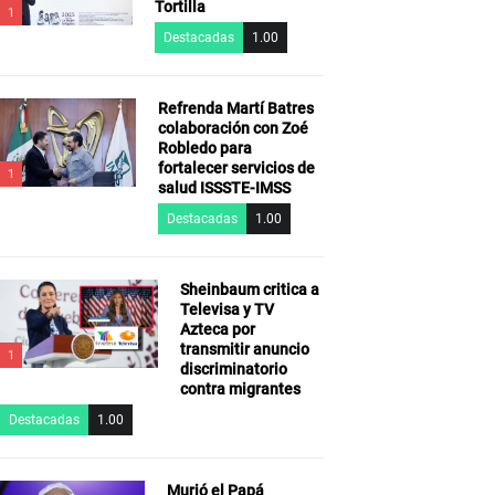
Tortilla
1
Destacadas
1.00
Refrenda Martí Batres
colaboración con Zoé
Robledo para
fortalecer servicios de
1
salud ISSSTE-IMSS
Destacadas
1.00
Sheinbaum critica a
Televisa y TV
Azteca por
transmitir anuncio
1
discriminatorio
contra migrantes
Destacadas
1.00
Murió el Papá