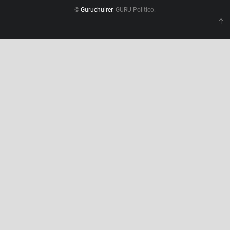
©
Guruchuirer
. GURU Politico.