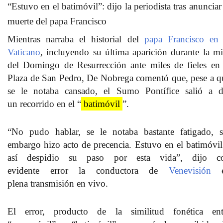
“Estuvo en el batimóvil”: dijo la periodista tras anunciar
muerte del papa Francisco
Mientras narraba el historial del
papa Francisco en 
Vaticano
, incluyendo su última aparición durante la mi
del Domingo de Resurrección ante miles de fieles en 
Plaza de San Pedro, De Nobrega comentó que, pese a q
se le notaba
cansado
, el Sumo Pontífice salió a d
un
recorrido
en el “
batimóvil
”.
“No pudo hablar, se le notaba bastante fatigado, s
embargo hizo acto de precencia.
Estuvo en el batimóvi
así despidio su paso por esta vida”, dijo c
evidente
error
la conductora de
Venevisión
e
plena
transmisión en vivo
.
El error, producto de la similitud fonética ent