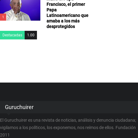
Francisco, el primer
Papa
Latinoamericano que
1
amaba a los más
desprotegidos
Destacadas
1.00
Guruchuirer
El Guruchuirer es una revista de noticias, análisis y denuncia ciudadana;
vigilamos a los políticos, los exponemos, nos reímos de ellos. Fundación
2011