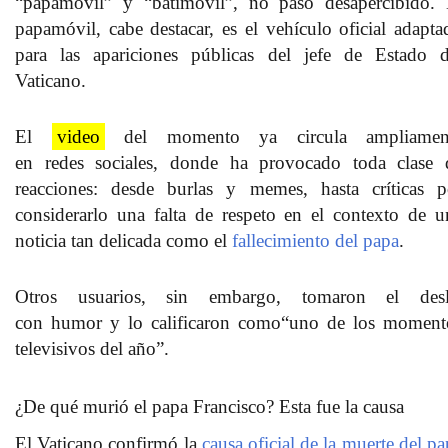
“
papamóvil
” y “
batimóvil
”, no pasó desapercibido. 
papamóvil, cabe destacar, es el
vehículo oficial
adapta
para las apariciones públicas del
jefe de Estado d
Vaticano.
El
video
del momento ya circula ampliamen
en
redes
sociales
, donde ha provocado toda clase 
reacciones: desde
burlas
y
memes
, hasta
críticas
p
considerarlo una falta de respeto en el contexto de u
noticia tan delicada como el
fallecimiento del papa
.
Otros usuarios, sin embargo, tomaron el desl
con
humor
y lo calificaron como
“uno de los moment
televisivos del año”
.
¿De qué murió el papa Francisco? Esta fue la causa
El
Vaticano
confirmó la
causa oficial de la muerte del p