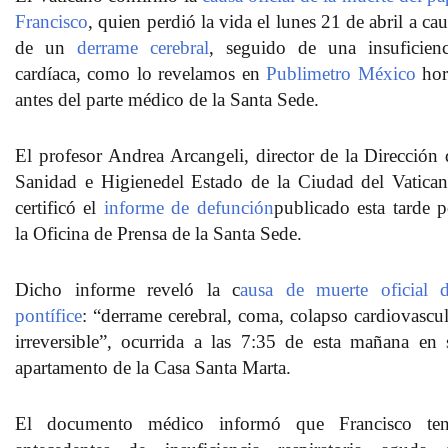
Francisco
, quien perdió la vida el lunes 21 de abril a ca
de un
derrame cerebral
, seguido de una
insuficienc
cardíaca,
como lo revelamos en
Publimetro México
hor
antes del parte médico de la Santa Sede.
El profesor
Andrea Arcangeli
, director de la
Dirección 
Sanidad e Higiene
del Estado de la Ciudad del
Vatica
certificó el
informe de defunción
publicado esta tarde p
la Oficina de Prensa de la Santa Sede.
Dicho informe reveló la c
ausa de muerte oficial d
pontífice
: “
derrame cerebral
, coma,
colapso cardiovascul
irreversible
”, ocurrida a las 7:35 de esta mañana en 
apartamento de la
Casa Santa Marta.
El
documento médico
informó que
Francisco
ten