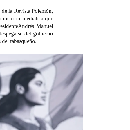
r de la
Revista Polemón
,
oposición mediática que
esidente
Andrés Manuel
espegarse del gobierno
s del tabasqueño.