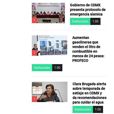
Gobierno de CDMX
presenta protocolo de
emergencia sísmica
1
Destacadas
1.00
Aumentan
gasolineras que
venden el litro de
combustible en
1
menos de 24 pesos:
PROFECO
Destacadas
1.00
Clara Brugada alerta
sobre temporada de
estiaje en CDMX y
da recomendaciones
1
para cuidar el agua
Destacadas
1.00