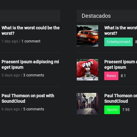
Destacados
What is the worst could be the
What is the wors
worst?
worst?
1 day ago /
1 comment
Entertainment
8
Praesent ipsum adipiscing mi
Praesent ipsum 
eget ipsum
eget ipsum
3 days ago /
3 comments
News
8.1
Paul Thomson on post with
Paul Thomson on
SoundCloud
SoundCloud
6 days ago /
5 comments
Sports
7.95