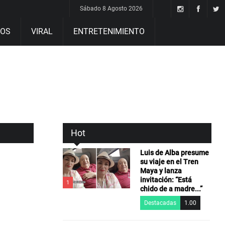
Sábado 8 Agosto 2026
DOS
VIRAL
ENTRETENIMIENTO
Hot
Luis de Alba presume
su viaje en el Tren
Maya y lanza
invitación: “Está
1
chido de a madre...”
Destacadas
1.00