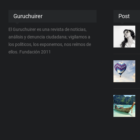
Guruchuirer
Post
El Guruchuirer es una revista de noticias,
análisis y denuncia ciudadana; vigilamos a
los políticos, los exponemos, nos reímos de
ellos. Fundación 2011