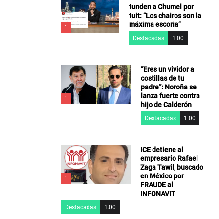
tunden a Chumel por
tuit: “Los chairos son la
máxima escoria”
1
Destacadas
1.00
“Eres un vividor a
costillas de tu
padre”: Noroña se
lanza fuerte contra
1
hijo de Calderón
Destacadas
1.00
ICE detiene al
empresario Rafael
Zaga Tawil, buscado
en México por
1
FRAUDE al
INFONAVIT
Destacadas
1.00