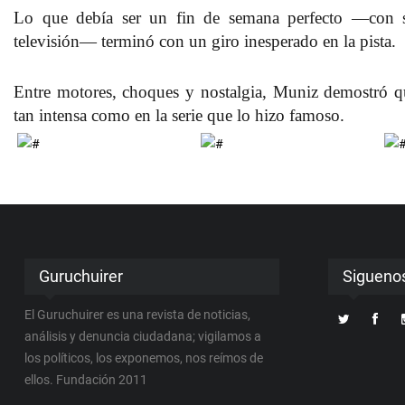
Lo que debía ser un fin de semana perfecto —con su
televisión— terminó con un giro inesperado en la pista.
Entre motores, choques y nostalgia, Muniz demostró q
tan intensa como en la serie que lo hizo famoso.
Guruchuirer
Sigueno
El Guruchuirer es una revista de noticias,
análisis y denuncia ciudadana; vigilamos a
los políticos, los exponemos, nos reímos de
ellos. Fundación 2011