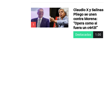
Claudio X y Salinas
Pliego se unen
contra Morena:
“Opera como si
1
fuera un c4rt3l”
Destacadas
1.00