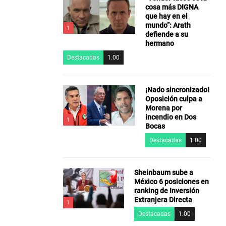
cosa más DIGNA
que hay en el
mundo”: Arath
1
defiende a su
hermano
Destacadas
1.00
¡Nado sincronizado!
Oposición culpa a
Morena por
incendio en Dos
1
Bocas
Destacadas
1.00
Sheinbaum sube a
México 6 posiciones en
ranking de Inversión
Extranjera Directa
1
Destacadas
1.00