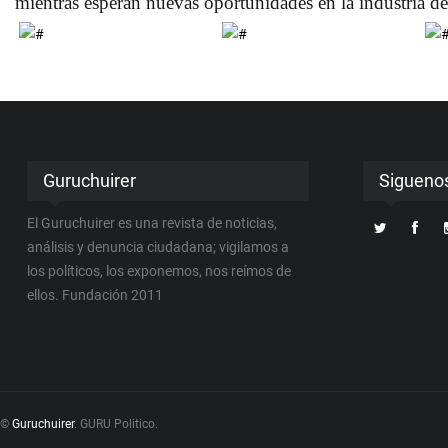
mientras esperan nuevas oportunidades en la industria de
Guruchuirer
Sigueno
El Guruchuirer es una revista de noticias,
análisis y denuncia ciudadana; vigilamos a
los políticos, los exponemos, nos reímos de
ellos. Fundación 2011
©
Guruchuirer
. GURU Politico.