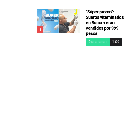
“Súper promo”:
Sueros vitaminados
en Sonora eran
vendidos por 999
1
pesos
Destacadas
1.00