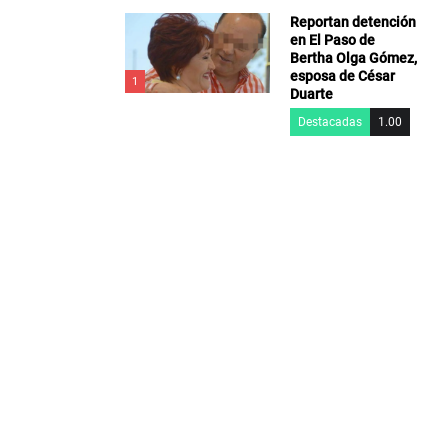
Reportan detención
en El Paso de
Bertha Olga Gómez,
esposa de César
1
Duarte
Destacadas
1.00