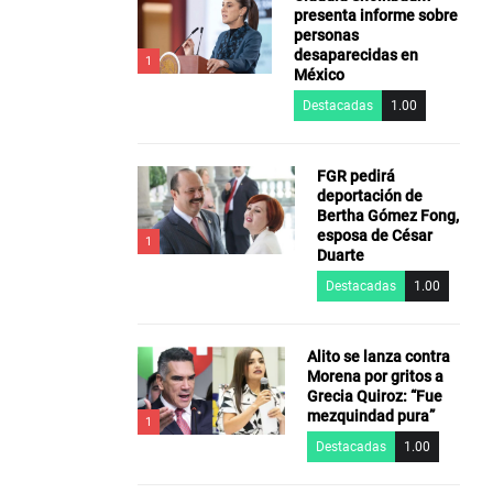
presenta informe sobre
personas
desaparecidas en
1
México
Destacadas
1.00
FGR pedirá
deportación de
Bertha Gómez Fong,
esposa de César
1
Duarte
Destacadas
1.00
Alito se lanza contra
Morena por gritos a
Grecia Quiroz: “Fue
mezquindad pura”
1
Destacadas
1.00