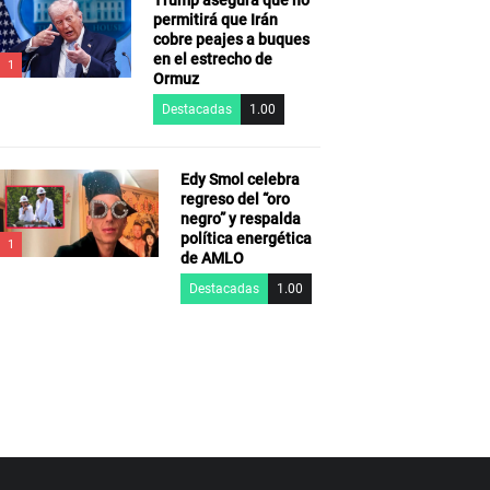
Trump asegura que no
permitirá que Irán
cobre peajes a buques
en el estrecho de
1
Ormuz
Destacadas
1.00
Edy Smol celebra
regreso del “oro
negro” y respalda
política energética
1
de AMLO
Destacadas
1.00