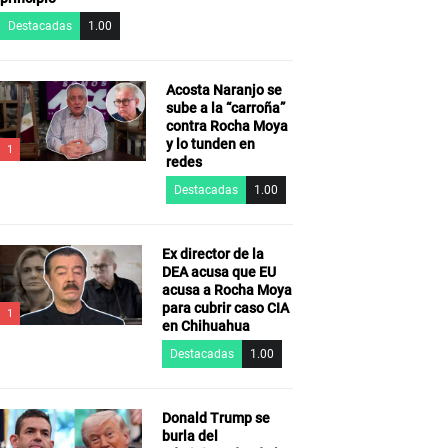
Destacadas
1.00
Acosta Naranjo se
sube a la “carroña”
contra Rocha Moya
y lo tunden en
1
redes
Destacadas
1.00
Ex director de la
DEA acusa que EU
acusa a Rocha Moya
para cubrir caso CIA
1
en Chihuahua
Destacadas
1.00
Donald Trump se
burla del