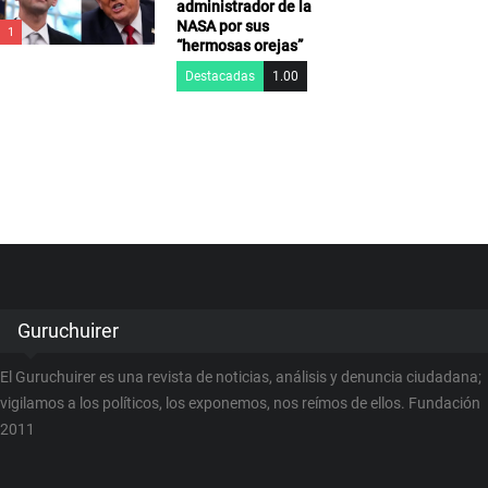
administrador de la
NASA por sus
1
“hermosas orejas”
Destacadas
1.00
Guruchuirer
El Guruchuirer es una revista de noticias, análisis y denuncia ciudadana;
vigilamos a los políticos, los exponemos, nos reímos de ellos. Fundación
2011