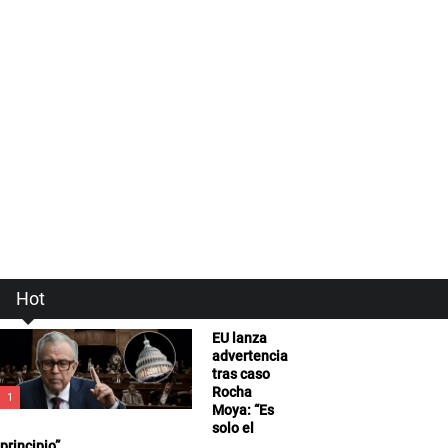
Hot
EU lanza
advertencia
tras caso
Rocha
1
Moya: “Es
solo el
principio”