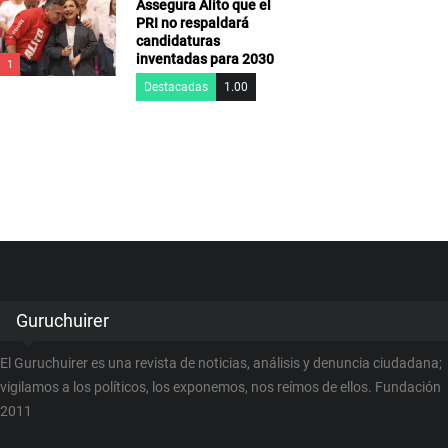
Assegura Alito que el
PRI no respaldará
candidaturas
inventadas para 2030
1
Destacadas
1.00
Guruchuirer
El Guruchuirer es una revista de noticias, análisis y denuncia ciudadana;
vigilamos a los políticos, los exponemos, nos reímos de ellos. Fundación
2011