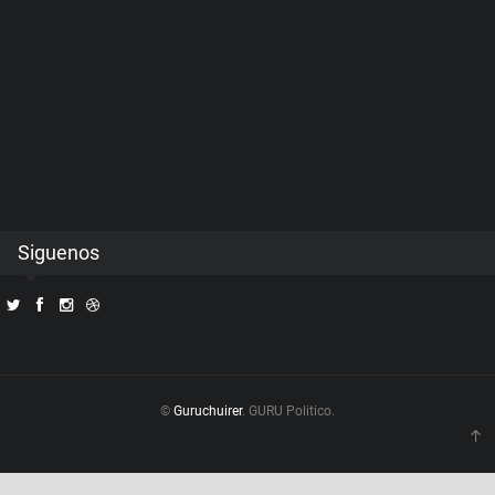
Siguenos
©
Guruchuirer
. GURU Politico.