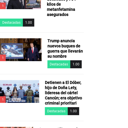
kilos de
1
metanfetamina
asegurados
Destacadas
1.00
Trump anuncia
nuevos buques de
guerra que llevarán
su nombre
1
Destacadas
1.00
Detienen a El Dóber,
hijo de Doña Lety,
lideresa del cártel
Cancún; era objetivo
1
criminal prioritari
Destacadas
1.00