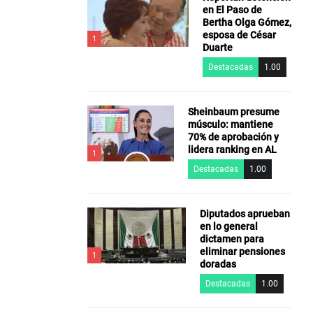
en El Paso de
Bertha Olga Gómez,
esposa de César
1
Duarte
Destacadas
1.00
Sheinbaum presume
músculo: mantiene
70% de aprobación y
lidera ranking en AL
1
Destacadas
1.00
Diputados aprueban
en lo general
dictamen para
eliminar pensiones
1
doradas
Destacadas
1.00