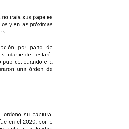
la no traía sus papeles
los y en las próximas
es.
ación por parte de
suntamente estaría
o público,
cuando ella
giraron una órden de
al ordenó su captura,
fue en el 2020
, por lo
s ante la autoridad