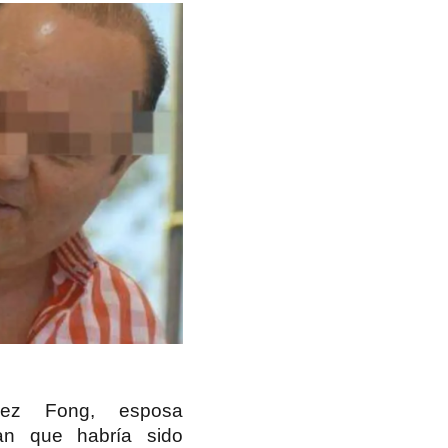
mez Fong, e
sposa
an qu
e habría sido